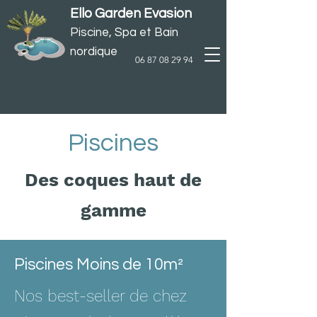
Ello Garden Evasion
Piscine, Spa et
Bain
n
ordique
06 87 08 29 94
Piscines
Des coques haut de
gamme
Piscines Moins de 10m²
Nos best-seller de chez