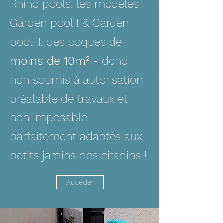
Rhino pools, les modèles
Garden pool I & Garden
pool II, des coques de
moins de 10m²
- donc
non soumis à autorisation
préalable de travaux et
non imposable -
parfaitement adaptés aux
petits jardins des citadins !
Accéder