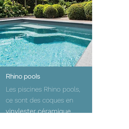
Rhino pools
Les piscines Rhino pools,
ce sont des coques en
vinylester céramique
,
affichant une
garantie