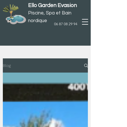
Ello Garden Evasion
Piscine, Spa et
Bain
n
ordique
06 87 08 29 94
Blog